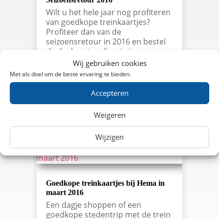
Wilt u het hele jaar nog profiteren
van goedkope treinkaartjes?
Profiteer dan van de
seizoensretour in 2016 en bestel
de dagkaarten direct via onze
website. Voor € 33,- bestelt u 3x
Wij gebruiken cookies
een NS Weekenddagkaarten,
Met als doel om de beste ervaring te bieden.
waarmee u 3 weekenden een
zaterdag of zondag onbeperkt
Accepteren
kunt…
lees meer…
Weigeren
Wijzigen
Goedkope treinkaartjes bij Hema in
maart 2016
Een dagje shoppen of een
goedkope stedentrip met de trein