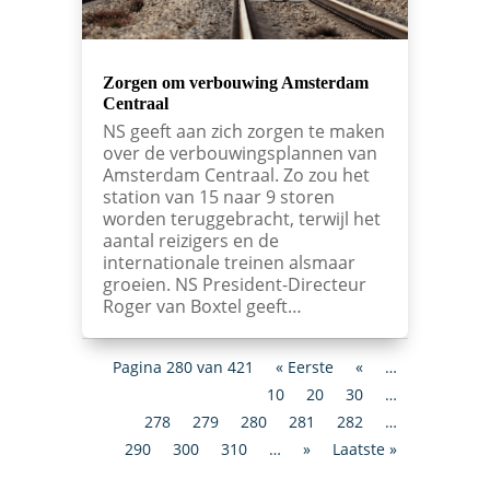
Zorgen om verbouwing Amsterdam
Centraal
NS geeft aan zich zorgen te maken
over de verbouwingsplannen van
Amsterdam Centraal. Zo zou het
station van 15 naar 9 storen
worden teruggebracht, terwijl het
aantal reizigers en de
internationale treinen alsmaar
groeien. NS President-Directeur
Roger van Boxtel geeft…
Pagina 280 van 421
« Eerste
«
…
10
20
30
…
278
279
280
281
282
…
290
300
310
…
»
Laatste »