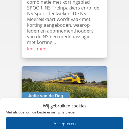
combinatie met kortingsblad
SPOOR, NS Treinpakkers en/of de
NS Spoordeelweken. De NS
Meereiskaart wordt vaak met
korting aangeboden, waarop
leden en abonnementhouders
van de NS een medepassagier
met korting…
lees meer…
Wij gebruiken cookies
ActieVanDeDag Treinkaartjes
Met als doel om de beste ervaring te bieden.
☑️ NS-treinkaartjes ☑️ NS dagkaart
Accepteren
met korting ☑️ NS dagkaart 1e klas