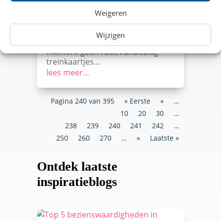
☑️ NS Weekenddagretour ☑️ NS
Dagretour met korting ☑️
Weigeren
Verzilveren 11,50- Uitverkocht!
Een goedkoop treinkaartje nodig
Wijzigen
in oktober 2021? Er zijn op dit
moment geen ActieVanDeDag
treinkaartjes…
lees meer…
Pagina 240 van 395
« Eerste
«
…
10
20
30
…
238
239
240
241
242
…
250
260
270
…
»
Laatste »
Ontdek laatste
inspiratieblogs