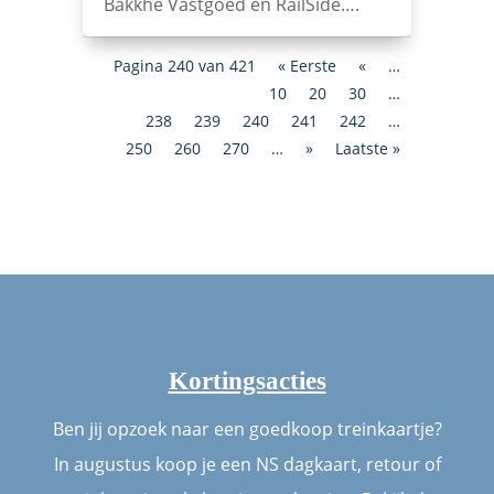
Bakkhe Vastgoed en RailSide….
Pagina 240 van 421
« Eerste
«
…
10
20
30
…
238
239
240
241
242
…
250
260
270
…
»
Laatste »
Kortingsacties
Ben jij opzoek naar een goedkoop treinkaartje?
In augustus koop je een NS dagkaart, retour of