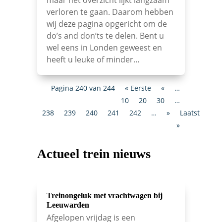
maar het overzicht lijkt langzaam
verloren te gaan. Daarom hebben
wij deze pagina opgericht om de
do’s and don’ts te delen. Bent u
wel eens in Londen geweest en
heeft u leuke of minder…
Pagina 240 van 244
« Eerste
«
…
10
20
30
…
238
239
240
241
242
…
»
Laatste
»
Actueel trein nieuws
Treinongeluk met vrachtwagen bij
Leeuwarden
Afgelopen vrijdag is een