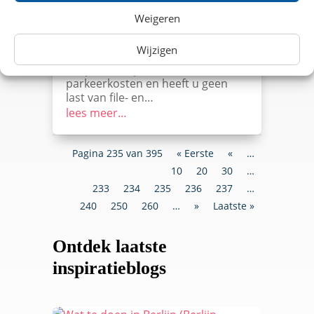
Philipsstadion? Reis dan per trein
Weigeren
naar het Philipsstadion en
bespaar op uw reiskosten middels
Wijzigen
een kortingsactie. Daarnaast
bespaart u op brand- en
parkeerkosten en heeft u geen
last van file- en…
lees meer…
Pagina 235 van 395
« Eerste
«
…
10
20
30
…
233
234
235
236
237
…
240
250
260
…
»
Laatste »
Ontdek laatste
inspiratieblogs