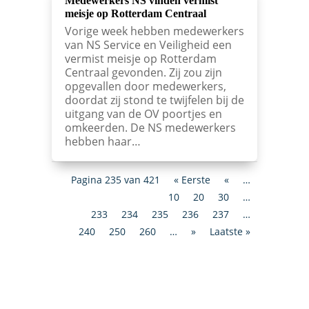
Medewerkers NS vinden vermist
meisje op Rotterdam Centraal
Vorige week hebben medewerkers
van NS Service en Veiligheid een
vermist meisje op Rotterdam
Centraal gevonden. Zij zou zijn
opgevallen door medewerkers,
doordat zij stond te twijfelen bij de
uitgang van de OV poortjes en
omkeerden. De NS medewerkers
hebben haar…
Pagina 235 van 421
« Eerste
«
…
10
20
30
…
233
234
235
236
237
…
240
250
260
…
»
Laatste »