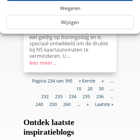
Met korting reizen in de trein met
Weigeren
Koningsdag 2017? Maak dan
gebruik van de NS Oranje retour.
Wijzigen
Dit reisproduct is in tegenstelling
tot de meeste NS kortingsacties
wel geldig op Koningsdag en is
speciaal ontwikkeld om de drukte
bij NS kaartautomaten te
verminderen. U…
lees meer…
Pagina 234 van 395
« Eerste
«
…
10
20
30
…
232
233
234
235
236
…
240
250
260
…
»
Laatste »
Ontdek laatste
inspiratieblogs