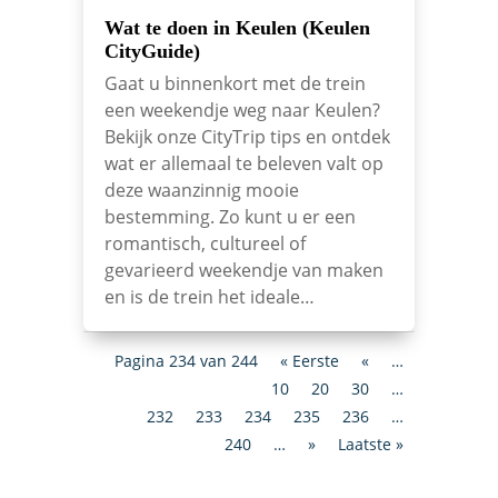
Wat te doen in Keulen (Keulen
CityGuide)
Gaat u binnenkort met de trein
een weekendje weg naar Keulen?
Bekijk onze CityTrip tips en ontdek
wat er allemaal te beleven valt op
deze waanzinnig mooie
bestemming. Zo kunt u er een
romantisch, cultureel of
gevarieerd weekendje van maken
en is de trein het ideale…
Pagina 234 van 244
« Eerste
«
…
10
20
30
…
232
233
234
235
236
…
240
…
»
Laatste »