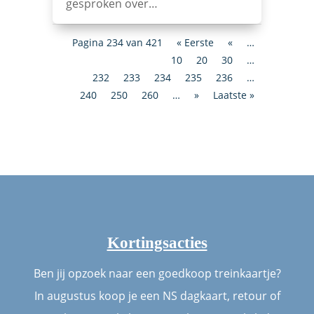
gesproken over…
Pagina 234 van 421
« Eerste
«
…
10
20
30
…
232
233
234
235
236
…
240
250
260
…
»
Laatste »
Kortingsacties
Ben jij opzoek naar een goedkoop treinkaartje?
In augustus koop je een NS dagkaart, retour of