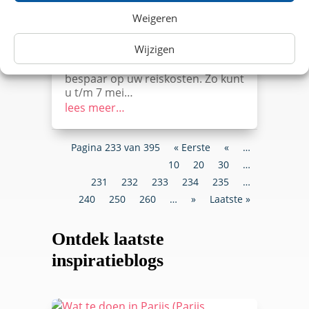
aanloop naar de zomervakantie is
Weigeren
een goedkope dagkaart of
dagretour altijd handig. Bekijk
Wijzigen
daarom de onderstaande lopende
treinkaart acties in mei 2017 en
bespaar op uw reiskosten. Zo kunt
u t/m 7 mei…
lees meer…
Pagina 233 van 395
« Eerste
«
…
10
20
30
…
231
232
233
234
235
…
240
250
260
…
»
Laatste »
Ontdek laatste
inspiratieblogs