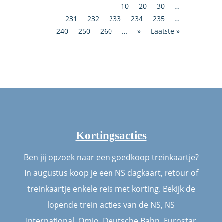
10
20
30
…
231
232
233
234
235
…
240
250
260
…
»
Laatste »
Kortingsacties
Ben jij opzoek naar een goedkoop treinkaartje?
In augustus koop je een NS dagkaart, retour of
treinkaartje enkele reis met korting. Bekijk de
lopende trein acties van de NS, NS
International, Omio, Deutsche Bahn, Eurostar