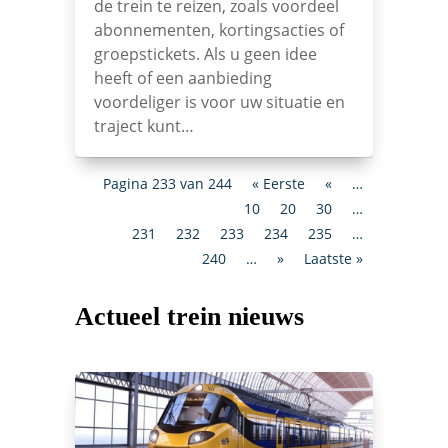
de trein te reizen, zoals voordeel
abonnementen, kortingsacties of
groepstickets. Als u geen idee
heeft of een aanbieding
voordeliger is voor uw situatie en
traject kunt…
Pagina 233 van 244
« Eerste
«
…
10
20
30
…
231
232
233
234
235
…
240
…
»
Laatste »
Actueel trein nieuws