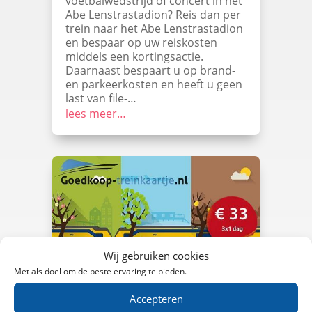
voetbalwedstrijd of concert in het
Abe Lenstrastadion? Reis dan per
trein naar het Abe Lenstrastadion
en bespaar op uw reiskosten
middels een kortingsactie.
Daarnaast bespaart u op brand-
en parkeerkosten en heeft u geen
last van file-…
lees meer…
Wij gebruiken cookies
Met als doel om de beste ervaring te bieden.
Goedkope treinkaartjes in mei 2017
Opzoek naar een goedkoop
Accepteren
treinkaartje in mei 2017? In de