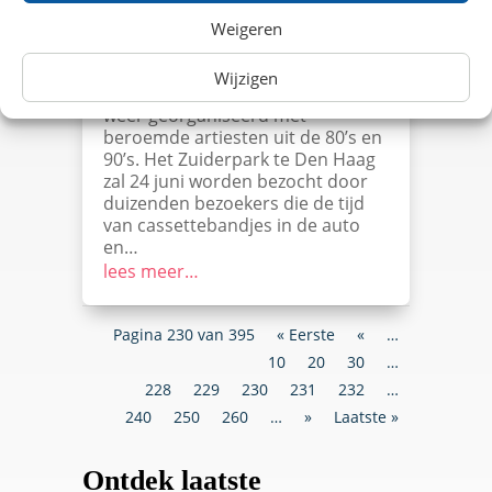
Weigeren
Trein naar Night at the Park
Ook in 2017 wordt het jaarlijkse
Wijzigen
muziekfestival Night at the Park
weer georganiseerd met
beroemde artiesten uit de 80’s en
90’s. Het Zuiderpark te Den Haag
zal 24 juni worden bezocht door
duizenden bezoekers die de tijd
van cassettebandjes in de auto
en…
lees meer…
Pagina 230 van 395
« Eerste
«
…
10
20
30
…
228
229
230
231
232
…
240
250
260
…
»
Laatste »
Ontdek laatste