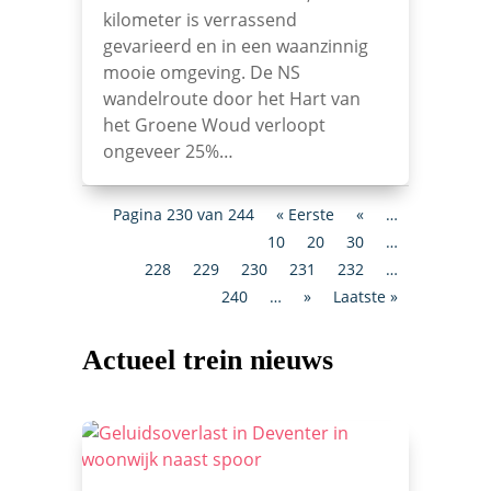
kilometer is verrassend
gevarieerd en in een waanzinnig
mooie omgeving. De NS
wandelroute door het Hart van
het Groene Woud verloopt
ongeveer 25%…
Pagina 230 van 244
« Eerste
«
…
10
20
30
…
228
229
230
231
232
…
240
…
»
Laatste »
Actueel trein nieuws