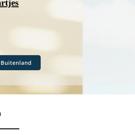
rtjes
Buitenland
n