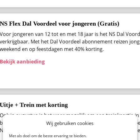
NS Flex Dal Voordeel voor jongeren (Gratis)
Voor jongeren van 12 tot en met 18 jaar is het NS Dal Voo
verkrijgbaar. Met het Dal Voordeel abonnement reizen jong
weekend en op feestdagen met 40% korting.
Bekijk aanbieding
Uitje + Trein met korting
Ook in augustus ​is het weer mogelijk om een treinkaartje in
bestellen. Denk aan een pretpark, een beurs, museum of be
Wij gebruiken cookies
Nederland. Bekijk alle beschikbare uitjes van de NS Spoorde
Met als doel om de beste ervaring te bieden.