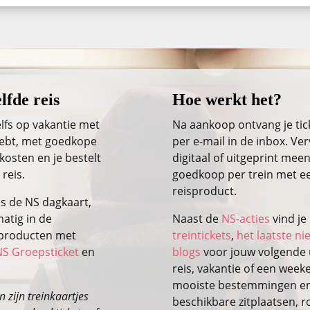
lfde reis
Hoe werkt het?
lfs op vakantie met
Na aankoop ontvang je ti
 hebt, met goedkope
per e-mail in de inbox. Ver
kosten en je bestelt
digitaal of uitgeprint meen
 reis.
goedkoop per trein met ee
reisproduct.
ls de NS dagkaart,
atig in de
Naast de
NS-acties
vind je
isproducten met
treintickets
,
het laatste n
NS Groepsticket
en
blogs
voor jouw volgende u
reis, vakantie of een wee
mooiste bestemmingen en 
 zijn treinkaartjes
beschikbare zitplaatsen, r