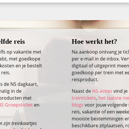
lfde reis
Hoe werkt het?
lfs op vakantie met
Na aankoop ontvang je ti
 hebt, met goedkope
per e-mail in de inbox. Ver
kosten en je bestelt
digitaal of uitgeprint meen
 reis.
goedkoop per trein met ee
reisproduct.
ls de NS dagkaart,
atig in de
Naast de
NS-acties
vind je
isproducten met
treintickets
,
het laatste n
NS Groepsticket
en
blogs
voor jouw volgende u
reis, vakantie of een wee
mooiste bestemmingen en 
 zijn treinkaartjes
beschikbare zitplaatsen, r