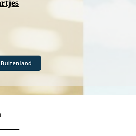
rtjes
Buitenland
n