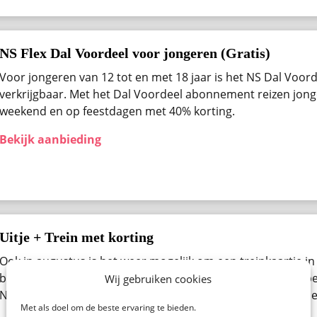
NS Flex Dal Voordeel voor jongeren (Gratis)
Voor jongeren van 12 tot en met 18 jaar is het NS Dal Voo
verkrijgbaar. Met het Dal Voordeel abonnement reizen jong
weekend en op feestdagen met 40% korting.
Bekijk aanbieding
Uitje + Trein met korting
Ook in augustus ​is het weer mogelijk om een treinkaartje in
bestellen. Denk aan een pretpark, een beurs, museum of be
Wij gebruiken cookies
Nederland. Bekijk alle beschikbare uitjes van de NS Spoorde
Met als doel om de beste ervaring te bieden.