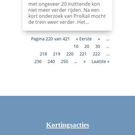
met ongeveer 20 inzittende kon
niet meer verder rijden. Na een
kort onderzoek van ProRail mocht
de trein weer verder. Het…
Pagina 220 van 421
« Eerste
«
…
10
20
30
…
218
219
220
221
222
…
230
240
250
…
»
Laatste »
Kortingsacties