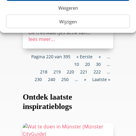
dagen? In augustus 2017 bestelt u
Weigeren
bij VakantieVeilingen twee 2e klas
treinkaartjes (enkele reis) voor €
20,50. Zo betaalt u slechts € 10,25
Wijzigen
per treinreis ongeacht uw traject.
De treinkaartjes actie van…
lees meer…
Pagina 220 van 395
« Eerste
«
…
10
20
30
…
218
219
220
221
222
…
230
240
250
…
»
Laatste »
Ontdek laatste
inspiratieblogs