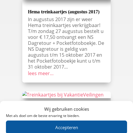
Hema treinkaartjes (augustus 2017)
In augustus 2017 zijn er weer
Hema treinkaartjes verkrijgbaar!
T/m zondag 27 augustus bestelt u
voor € 17,50 ontvangt een NS
Dagretour + Pocketfotoboekje. De
NS Dagretour is geldig van
augustus t/m 15 oktober 2017 en
het Pocketfotoboekje kunt u t/m
31 oktober 2017…
lees meer…
Wij gebruiken cookies
Treinkaartjes bij VakantieVeilingen
(augustus 2017)
Met als doel om de beste ervaring te bieden.
Opzoek naar goedkope
Accepteren
treinkaartjes voor 2 verschillende