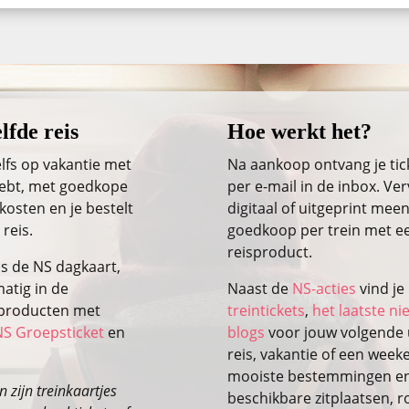
lfde reis
Hoe werkt het?
lfs op vakantie met
Na aankoop ontvang je ti
 hebt, met goedkope
per e-mail in de inbox. Ver
kosten en je bestelt
digitaal of uitgeprint meen
 reis.
goedkoop per trein met ee
reisproduct.
ls de NS dagkaart,
atig in de
Naast de
NS-acties
vind je
isproducten met
treintickets
,
het laatste n
NS Groepsticket
en
blogs
voor jouw volgende u
reis, vakantie of een wee
mooiste bestemmingen en 
 zijn treinkaartjes
beschikbare zitplaatsen, r