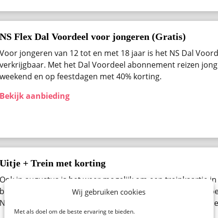
NS Flex Dal Voordeel voor jongeren (Gratis)
Voor jongeren van 12 tot en met 18 jaar is het NS Dal Voo
verkrijgbaar. Met het Dal Voordeel abonnement reizen jong
weekend en op feestdagen met 40% korting.
Bekijk aanbieding
Uitje + Trein met korting
Ook in augustus ​is het weer mogelijk om een treinkaartje in
bestellen. Denk aan een pretpark, een beurs, museum of be
Wij gebruiken cookies
Nederland. Bekijk alle beschikbare uitjes van de NS Spoorde
Met als doel om de beste ervaring te bieden.