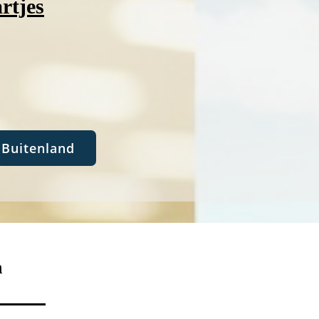
rtjes
Buitenland
n