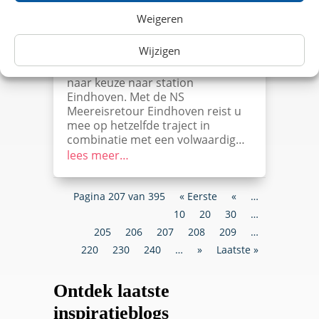
NS Meereisretour Eindhoven
Weigeren
Komende winter samen een dagje
naar Eindhoven? Bestel dan een
Wijzigen
NS Meereisretour Eindhoven voor
€ 8,95 en reis vanaf een station
naar keuze naar station
Eindhoven. Met de NS
Meereisretour Eindhoven reist u
mee op hetzelfde traject in
combinatie met een volwaardig…
lees meer…
Pagina 207 van 395
« Eerste
«
…
10
20
30
…
205
206
207
208
209
…
220
230
240
…
»
Laatste »
Ontdek laatste
inspiratieblogs