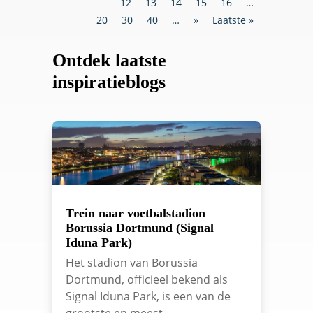
12
13
14
15
16
…
20
30
40
…
»
Laatste »
Ontdek laatste
inspiratieblogs
Trein naar voetbalstadion
Borussia Dortmund (Signal
Iduna Park)
Het stadion van Borussia
Dortmund, officieel bekend als
Signal Iduna Park, is een van de