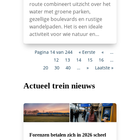
route combineert uitzicht over het
water met groene parken,
gezellige boulevards en rustige
wandelpaden. Het is een ideale
activiteit voor wie natuur en…
Pagina 14 van 244
« Eerste
«
…
12
13
14
15
16
…
20
30
40
…
»
Laatste »
Actueel trein nieuws
Forenzen betalen zich in 2026 scheel