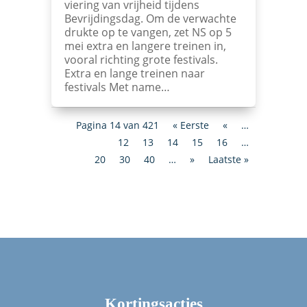
viering van vrijheid tijdens
Bevrijdingsdag. Om de verwachte
drukte op te vangen, zet NS op 5
mei extra en langere treinen in,
vooral richting grote festivals.
Extra en lange treinen naar
festivals Met name…
Pagina 14 van 421
« Eerste
«
…
12
13
14
15
16
…
20
30
40
…
»
Laatste »
Kortingsacties