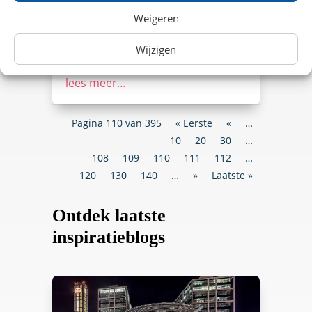
NS International. Elke dag
Weigeren
vertrekken er meer dan 30
internationale treinen vanaf
Wijzigen
diverse treinstations naar onze
zuiderburen. Bestemmingen…
lees meer…
Pagina 110 van 395
« Eerste
«
…
10
20
30
…
108
109
110
111
112
…
120
130
140
…
»
Laatste »
Ontdek laatste
inspiratieblogs