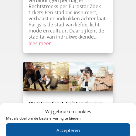
verbindingen per dag ☑️
Rechtstreeks per Eurostar Zoek
tickets Een stad die inspireert,
verbaast en indrukken achter laat.
Parijs is de stad van liefde, licht,
mode en cultuur. Daarbij kent de
stad tal van indrukwekkende…
lees meer…
NS International: treinkaartjes naar
België in april 2022
Wij gebruiken cookies
Dichtbij huis, maar toch even weg.
Met als doel om de beste ervaring te bieden.
Reis met de trein naar België en
boek goedkope treinkaartjes
Accepteren
zonder extra boekingskosten bij