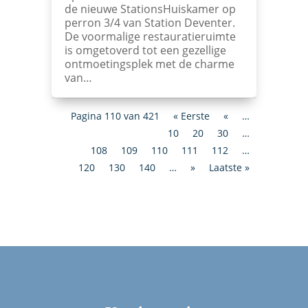
de nieuwe StationsHuiskamer op
perron 3/4 van Station Deventer.
De voormalige restauratieruimte
is omgetoverd tot een gezellige
ontmoetingsplek met de charme
van…
Pagina 110 van 421
« Eerste
«
…
10
20
30
…
108
109
110
111
112
…
120
130
140
…
»
Laatste »