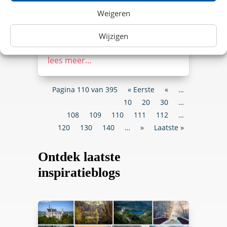
NS International. Elke dag
Weigeren
vertrekken er meer dan 30
internationale treinen vanaf
Wijzigen
diverse treinstations naar onze
zuiderburen. Bestemmingen…
lees meer…
Pagina 110 van 395
« Eerste
«
…
10
20
30
…
108
109
110
111
112
…
120
130
140
…
»
Laatste »
Ontdek laatste
inspiratieblogs