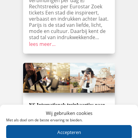
verbindingen per dag ☑️
Rechtstreeks per Eurostar Zoek
tickets Een stad die inspireert,
verbaast en indrukken achter laat.
Parijs is de stad van liefde, licht,
mode en cultuur. Daarbij kent de
stad tal van indrukwekkende…
lees meer…
NS International: treinkaartjes naar
België in april 2022
Wij gebruiken cookies
Dichtbij huis, maar toch even weg.
Met als doel om de beste ervaring te bieden.
Reis met de trein naar België en
boek goedkope treinkaartjes
Accepteren
zonder extra boekingskosten bij