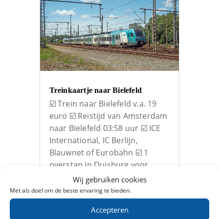
Treinkaartje naar Bielefeld
☑️ Trein naar Bielefeld v.a. 19
euro ☑️ Reistijd van Amsterdam
naar Bielefeld 03:58 uur ☑️ ICE
International, IC Berlijn,
Blauwnet of Eurobahn ☑️ 1
overstap in Duisburg voor
directe trein naar Bielefeld. ☑️
Wij gebruiken cookies
Hotels: Trivago en
Met als doel om de beste ervaring te bieden.
HotelSpecials 19,- Zoek tickets
Accepteren
Vergelijk:…