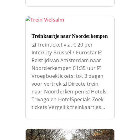
Treinkaartje naar Noorderkempen
☑️ Treinticket v.a. € 20 per
InterCity Brussel / Eurostar ☑️
Reistijd van Amsterdam naar
Noorderkempen 01:35 uur ☑️
Vroegboektickets: tot 3 dagen
voor vertrek ☑️ Directe trein
naar Noorderkempen ☑️ Hotels:
Trivago en HotelSpecials Zoek
tickets Vergelijk treinkaartjes…